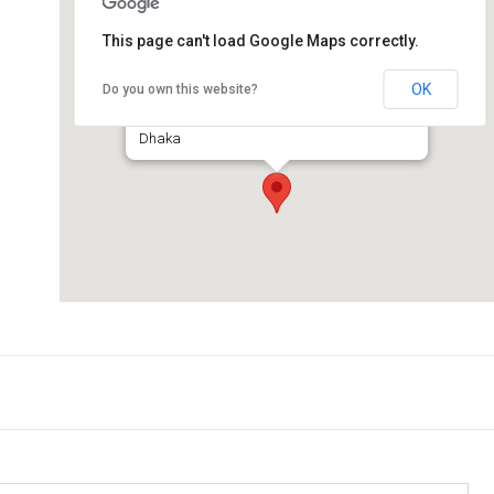
This page can't load Google Maps correctly.
Leathertech - Dhaka
OK
Do you own this website?
International Convention City, Bashundhara -
Dhaka