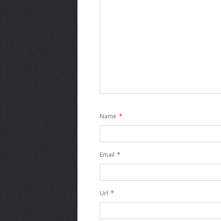
*
Name
*
Email
*
Url