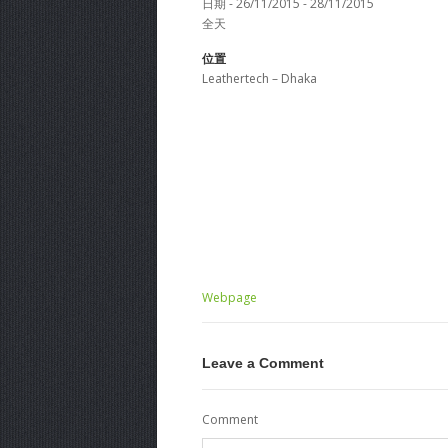
日期 - 26/11/2015 - 28/11/2015
全天
位置
Leathertech – Dhaka
Webpage
Leave a Comment
Comment