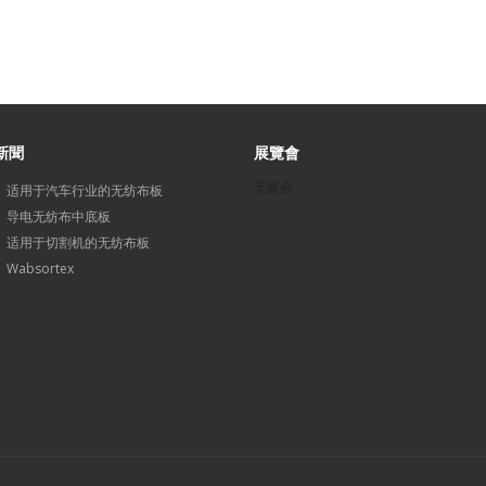
新聞
展覽會
无展会
适用于汽车行业的无纺布板
导电无纺布中底板
适用于切割机的无纺布板
Wabsortex